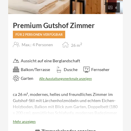
6
Premium Gutshof Zimmer
FÜR 2 PERSONEN VERFÜGBAR
2
Max.: 4 Personen
26
m
Aussicht auf eine Berglandschaft
Balkon/Terrasse
Dusche
Fernseher
Garten
Alle Ausstattungsmerkmale anzeigen
ca 26 m², modernes, helles und freundliches Zimmer im
Gutshof-Stil mit Lärchenholzmöbeln und echtem Eichen-
Holzboden, Balkon mit Blick zum Garten, Doppelbett (180
x 200 cm), gemütliches Schlafsofa, modernes Badezimmer
mit Doppelwaschbecken, Dusche/WC, Fön, Schreibtisch,
Mehr anzeigen
Kofferbock, Flatscreen TV, Telefon, Safe, Minibar,
Zimmerkalender anzeigen