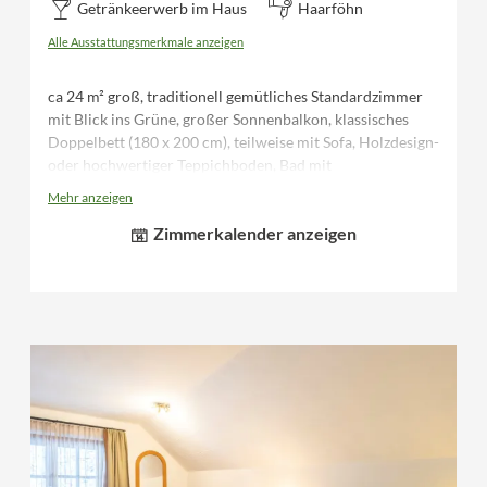
Getränkeerwerb im Haus
Haarföhn
Alle Ausstattungsmerkmale anzeigen
ca 24 m² groß, traditionell gemütliches Standardzimmer
mit Blick ins Grüne, großer Sonnenbalkon, klassisches
Doppelbett (180 x 200 cm), teilweise mit Sofa, Holzdesign-
oder hochwertiger Teppichboden, Bad mit
Dusche/WC, Fön, Schreibtisch, Kofferbock, Flatscreen TV,
Mehr anzeigen
Telefon, Safe, Minibar, Bademäntel und Saunatücher für
Zimmerkalender anzeigen
die Dauer des Aufenthaltes