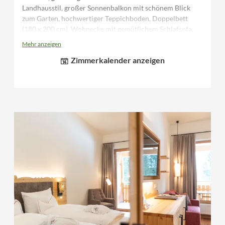
Landhausstil, großer Sonnenbalkon mit schönem Blick
zum Garten, hochwertiger Teppichboden, Doppelbett
(180 x 200 cm), Wohnecke mit gemütlichem Schlafsofa,
Bad mit Dusche, separates WC, Fön, Schreibtisch,
Mehr anzeigen
Kofferbock, Flatscreen TV, Telefon, Safe, Minibar,
Zimmerkalender anzeigen
Bademäntel und Saunatücher für die Dauer des
Aufenthaltes