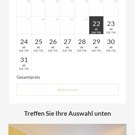
10
11
12
13
14
15
16
17
18
19
20
21
22
23
ab
ab
798
798
EUR
EUR
24
25
26
27
28
29
30
ab
ab
ab
ab
ab
ab
ab
798
798
798
798
798
798
798
EUR
EUR
EUR
EUR
EUR
EUR
EUR
31
ab
798
EUR
Gesamtpreis
Abbrechen
Treffen Sie Ihre Auswahl unten