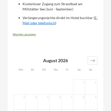
Kostenloser Zugang zum Strandbad am
Millstätter See (Juni - September)
Verlängerungsnächte direkt im Hotel buchbar (
E-
Mail oder telefonisch
)
Weniger anzeigen
August 2026
Mo
Di
Mi
Do
Fr
Sa
So
1
2
3
4
5
6
7
8
9