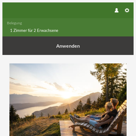
Belegung
1 Zimmer
für
2 Erwachsene
Anwenden
Angebotsdetails für Berg-See Erle