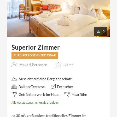
5
Superior Zimmer
FÜR 2 PERSONEN VERFÜGBAR
2
Max.: 4 Personen
30
m
Aussicht auf eine Berglandschaft
Balkon/Terrasse
Fernseher
Getränkeerwerb im Haus
Haarföhn
Alle Ausstattungsmerkmale anzeigen
ca 30 m², geräumiges traditionelles Zimmer im