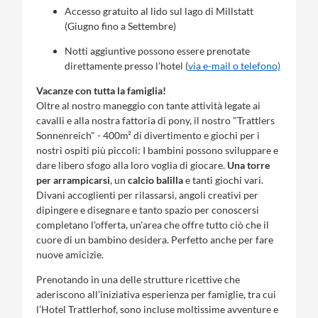
Accesso gratuito al lido sul lago di Millstatt
(Giugno fino a Settembre)
Notti aggiuntive possono essere prenotate
direttamente presso l’hotel (
via e-mail o telefono)
Vacanze con tutta la famiglia!
Oltre al nostro maneggio con tante attività legate ai
cavalli e alla nostra fattoria di pony, il nostro "Trattlers
Sonnenreich" - 400m² di divertimento e giochi per i
nostri ospiti più piccoli: I bambini possono sviluppare e
dare libero sfogo alla loro voglia di giocare.
Una torre
per arrampicarsi
, un
calcio balilla
e tanti giochi vari.
Divani accoglienti per rilassarsi, angoli creativi per
dipingere e disegnare e tanto spazio per conoscersi
completano l'offerta, un'area che offre tutto ciò che il
cuore di un bambino desidera. Perfetto anche per fare
nuove amicizie.
Prenotando in una delle strutture ricettive che
aderiscono all’iniziativa esperienza per famiglie, tra cui
l’Hotel Trattlerhof, sono incluse moltissime avventure e