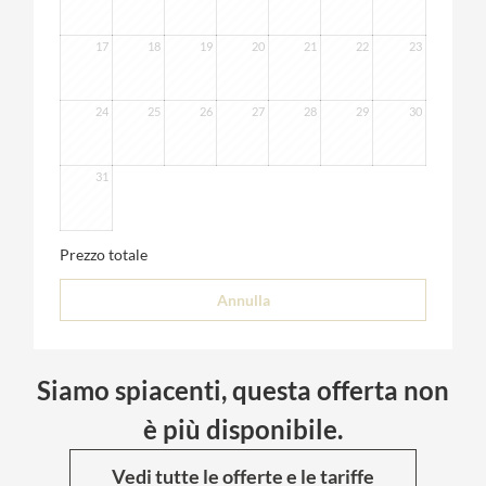
17
18
19
20
21
22
23
24
25
26
27
28
29
30
31
Prezzo totale
Annulla
Siamo spiacenti, questa offerta non
è più disponibile.
Vedi tutte le offerte e le tariffe