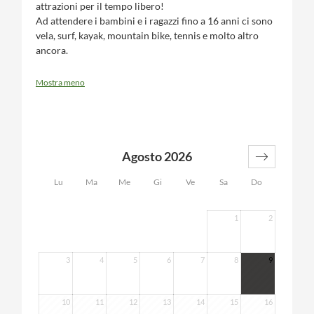
attrazioni per il tempo libero!
Ad attendere i bambini e i ragazzi fino a 16 anni ci sono
vela, surf, kayak, mountain bike, tennis e molto altro
ancora.
Mostra meno
Agosto 2026
Lu
Ma
Me
Gi
Ve
Sa
Do
1
2
3
4
5
6
7
8
9
10
11
12
13
14
15
16