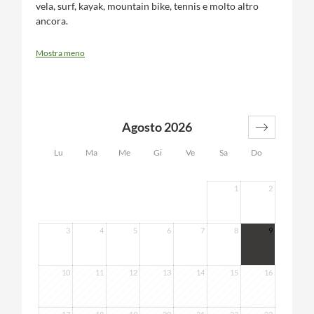
vela, surf, kayak, mountain bike, tennis e molto altro
ancora.
Mostra meno
Agosto 2026
Lu
Ma
Me
Gi
Ve
Sa
Do
1
2
3
4
5
6
7
8
9
10
11
12
13
14
15
16