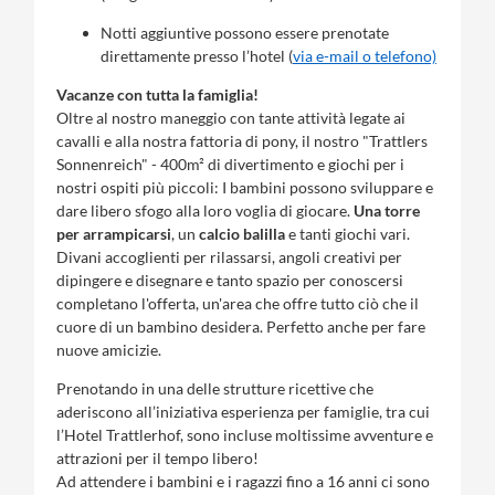
Notti aggiuntive possono essere prenotate
direttamente presso l’hotel (
via e-mail o telefono)
Vacanze con tutta la famiglia!
Oltre al nostro maneggio con tante attività legate ai
cavalli e alla nostra fattoria di pony, il nostro "Trattlers
Sonnenreich" - 400m² di divertimento e giochi per i
nostri ospiti più piccoli: I bambini possono sviluppare e
dare libero sfogo alla loro voglia di giocare.
Una torre
per arrampicarsi
, un
calcio balilla
e tanti giochi vari.
Divani accoglienti per rilassarsi, angoli creativi per
dipingere e disegnare e tanto spazio per conoscersi
completano l'offerta, un'area che offre tutto ciò che il
cuore di un bambino desidera. Perfetto anche per fare
nuove amicizie.
Prenotando in una delle strutture ricettive che
aderiscono all’iniziativa esperienza per famiglie, tra cui
l’Hotel Trattlerhof, sono incluse moltissime avventure e
attrazioni per il tempo libero!
Ad attendere i bambini e i ragazzi fino a 16 anni ci sono