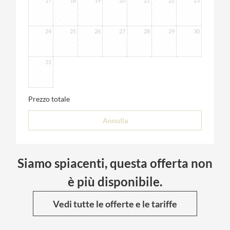
17
18
19
20
21
22
23
24
25
26
27
28
29
30
31
Prezzo totale
Annulla
Siamo spiacenti, questa offerta non
è più disponibile.
Vedi tutte le offerte e le tariffe