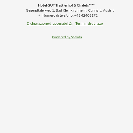
Hotel GUT Trattlerhof & Chalets****
Gegendtalerweg 1
Bad Kleinkirchheim
Carinzia
Austria
Numero di telefono
:
+43 42408172
Dichiarazione di accessibilità
Termini di utilizzo
Powered by Seekda
Hotel GUT Trattlerhof & Chalets****