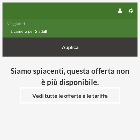
Viaggiatori
1 camera
per
2 adulti
Applica
Dettagli dell'offerta
Siamo spiacenti, questa offerta non
è più disponibile.
Vedi tutte le offerte e le tariffe